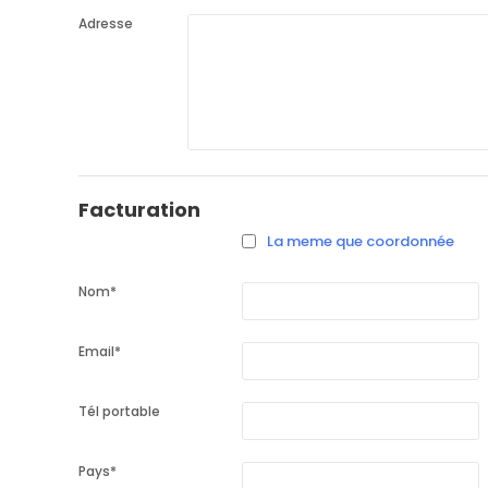
Adresse
Facturation
La meme que coordonnée
Nom
*
Email
*
Tél portable
Pays
*